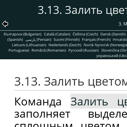
3.13. Залить цв
3. 
български (Bulgarian)
Català (Catalan)
Čeština (Czech)
Dansk (Danish)
(Spanish)
پارسی (Persian)
Suomi (Finnish)
Français (French)
Hrvatski
Lietuvis (Lithuanian)
Nederlands (Dutch)
Norsk Nynorsk (Norwegi
Portuguese)
Română (Romanian)
Pусский (Russian)
Slovenčina (Slo
український (Ukra
3.13. Залить цвето
Команда
Залить ц
заполняет выде
сплошным цветом,