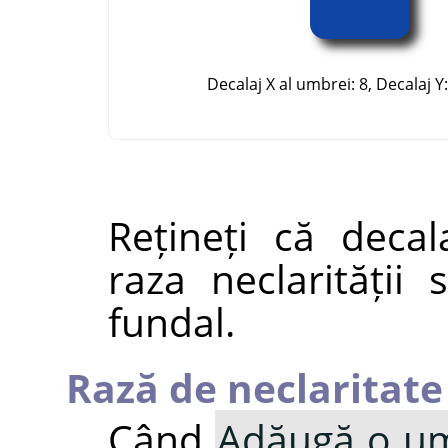
Decalaj X al umbrei: 8, Decalaj Y: 
Rețineți că deca
raza neclarității
fundal.
Rază de neclaritate
Când
Adăugă o um