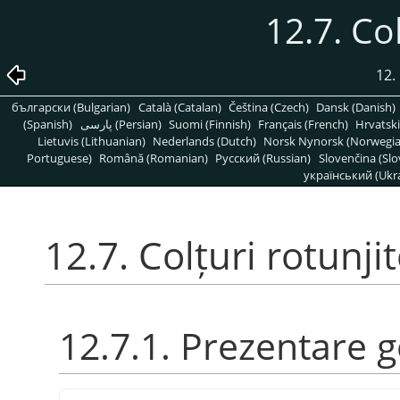
12.7. Col
12.
български (Bulgarian)
Català (Catalan)
Čeština (Czech)
Dansk (Danish)
(Spanish)
پارسی (Persian)
Suomi (Finnish)
Français (French)
Hrvatski
Lietuvis (Lithuanian)
Nederlands (Dutch)
Norsk Nynorsk (Norwegi
Portuguese)
Română (Romanian)
Pусский (Russian)
Slovenčina (Slo
український (Ukra
12.7. Colțuri rotunji
12.7.1. Prezentare 