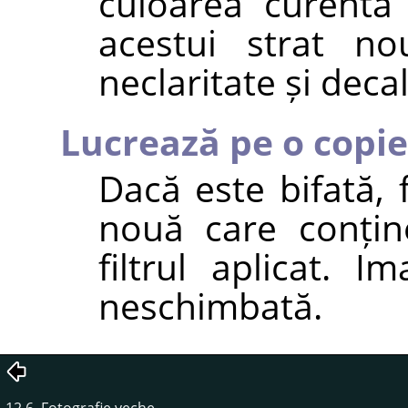
culoarea curentă
acestui strat n
neclaritate și deca
Lucrează pe o copie
Dacă este bifată, 
nouă care conțin
filtrul aplicat. 
neschimbată.
12.6. Fotografie veche