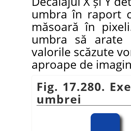
Decalajul X și Y d
umbra în raport c
măsoară în pixeli.
umbra să arate c
valorile scăzute v
aproape de imagin
Fig. 17.280. Ex
umbrei