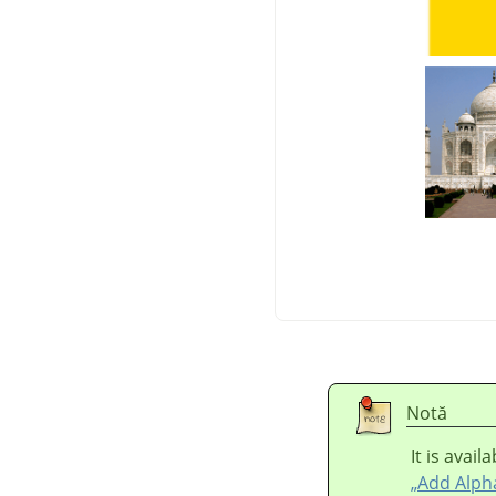
Notă
It is avai
„Add Alph