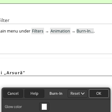
ilter
e main menu under
Filters
→
Animation
→
Burn-In…
.
ni
„
Arsură
”