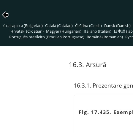
български (Bulgarian)
Català (Catalan)
Čeština (Czech)
Dansk (Danish)
Hrvatski (Croatian)
Magyar (Hungarian)
Italiano (Italian)
日本語 (Jap
Português brasileiro (Brazilian Portuguese)
Română (Romanian)
Pусс
16.3. Arsură
16.3.1. Prezentare ge
Fig. 17.435. Exemp