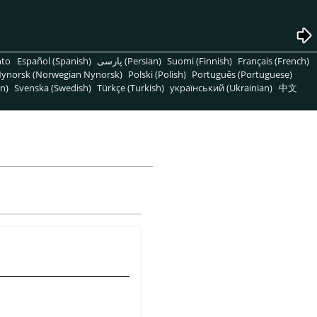
nto
Español (Spanish)
پارسی (Persian)
Suomi (Finnish)
Français (French)
ynorsk (Norwegian Nynorsk)
Polski (Polish)
Português (Portuguese)
n)
Svenska (Swedish)
Türkçe (Turkish)
український (Ukrainian)
中文