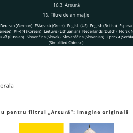
16.3. Arsură
16. Filtre de animaţie
Deutsch (German)
Ελληνικά (Greek)
English (US)
English (British)
Espera
anese)
한국어 (Korean)
Lietuvis (Lithuanian)
Nederlands (Dutch)
Norsk N
кий (Russian)
Slovenčina (Slovak)
Slovenščina (Slovenian)
Српски (Serbia
(Simplified Chinese)
nerală
lu pentru filtrul
„
Arsură
”
: imagine originală