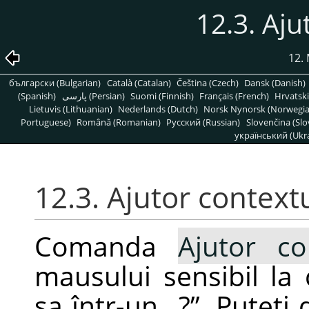
12.3. Aju
12.
български (Bulgarian)
Català (Catalan)
Čeština (Czech)
Dansk (Danish)
(Spanish)
پارسی (Persian)
Suomi (Finnish)
Français (French)
Hrvatski
Lietuvis (Lithuanian)
Nederlands (Dutch)
Norsk Nynorsk (Norwegi
Portuguese)
Română (Romanian)
Pусский (Russian)
Slovenčina (Slo
український (Ukra
12.3. Ajutor context
Comanda
Ajutor co
mausului sensibil la
sa într-un
„
?
”
. Puteți 