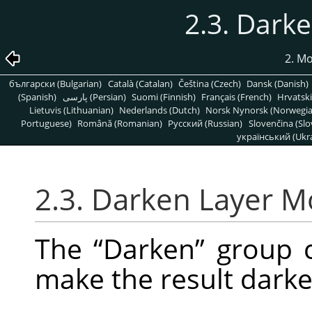
2.3. Dark
2. M
български (Bulgarian)
Català (Catalan)
Čeština (Czech)
Dansk (Danish)
(Spanish)
پارسی (Persian)
Suomi (Finnish)
Français (French)
Hrvatski
Lietuvis (Lithuanian)
Nederlands (Dutch)
Norsk Nynorsk (Norwegi
Portuguese)
Română (Romanian)
Pусский (Russian)
Slovenčina (Slo
український (Ukra
2.3. Darken Layer 
The
“
Darken
”
group c
make the result darke