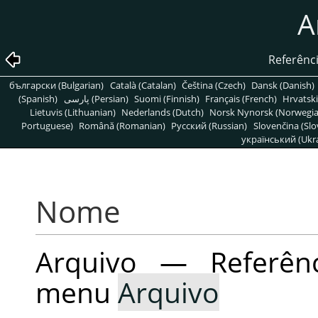
A
Referênc
български (Bulgarian)
Català (Catalan)
Čeština (Czech)
Dansk (Danish)
(Spanish)
پارسی (Persian)
Suomi (Finnish)
Français (French)
Hrvatski
Lietuvis (Lithuanian)
Nederlands (Dutch)
Norsk Nynorsk (Norwegi
Portuguese)
Română (Romanian)
Pусский (Russian)
Slovenčina (Slo
український (Ukra
Nome
Arquivo — Referên
menu
Arquivo