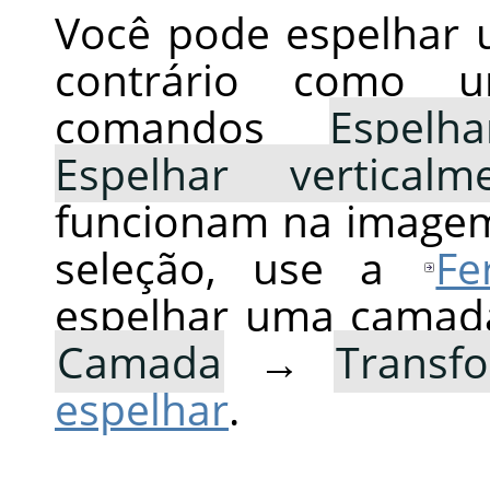
Você pode espelhar 
contrário como 
comandos
Espelh
Espelhar verticalm
funcionam na imagem
seleção, use a
Fe
espelhar uma camad
Camada
→
Transf
espelhar
.