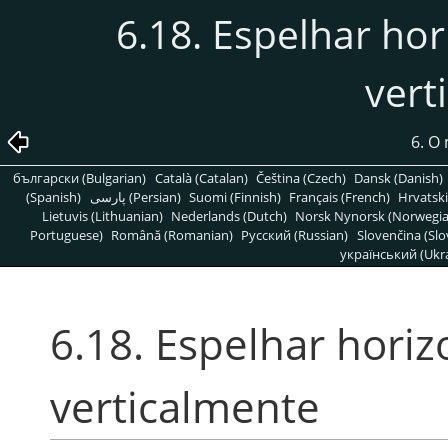
6.18. Espelhar ho
vert
6. O
български (Bulgarian)
Català (Catalan)
Čeština (Czech)
Dansk (Danish)
(Spanish)
پارسی (Persian)
Suomi (Finnish)
Français (French)
Hrvatski
Lietuvis (Lithuanian)
Nederlands (Dutch)
Norsk Nynorsk (Norwegi
Portuguese)
Română (Romanian)
Pусский (Russian)
Slovenčina (Slo
український (Ukra
6.18. Espelhar hori
verticalmente