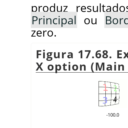
produz resultado
Principal
ou
Bor
zero.
Figura 17.68. E
X option (Main 
-100.0