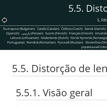
5.5. Dist
5. Fi
български (Bulgarian)
Català (Catalan)
Čeština (Czech)
Dansk (Danish)
(Spanish)
پارسی (Persian)
Suomi (Finnish)
Français (French)
Hrvatski
Lietuvis (Lithuanian)
Nederlands (Dutch)
Norsk Nynorsk (Norwegi
Portuguese)
Română (Romanian)
Pусский (Russian)
Slovenčina (Slo
український (Ukra
5.5. Distorção de le
5.5.1. Visão geral