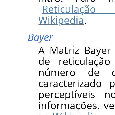
Reticulação
Wikipedia
.
Bayer
A Matriz Baye
de reticulaçã
número de c
caracterizado 
perceptíveis n
informações, v