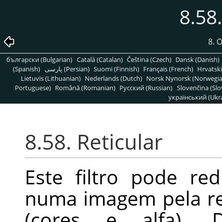
8.58.
8. 
български (Bulgarian)
Català (Catalan)
Čeština (Czech)
Dansk (Danish)
(Spanish)
پارسی (Persian)
Suomi (Finnish)
Français (French)
Hrvatski
Lietuvis (Lithuanian)
Nederlands (Dutch)
Norsk Nynorsk (Norwegi
Portuguese)
Română (Romanian)
Pусский (Russian)
Slovenčina (Slo
український (Ukra
8.58. Reticular
Este filtro pode r
numa imagem pela re
(cores e alfa). 