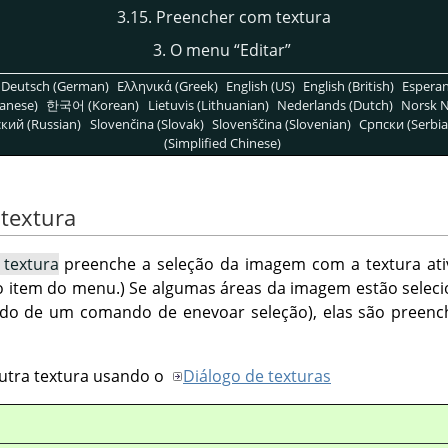
3.15. Preencher com textura
3. O menu
“
Editar
”
Deutsch (German)
Ελληνικά (Greek)
English (US)
English (British)
Espera
anese)
한국어 (Korean)
Lietuvis (Lithuanian)
Nederlands (Dutch)
Norsk N
кий (Russian)
Slovenčina (Slovak)
Slovenščina (Slovenian)
Српски (Serbia
(Simplified Chinese)
 textura
textura
preenche a seleção da imagem com a textura ativ
o item do menu.) Se algumas áreas da imagem estão selec
ado de um comando de enevoar seleção), elas são preenc
utra textura usando o
Diálogo de texturas