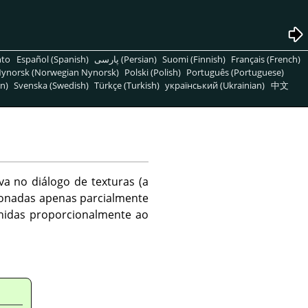
nto
Español (Spanish)
پارسی (Persian)
Suomi (Finnish)
Français (French)
ynorsk (Norwegian Nynorsk)
Polski (Polish)
Português (Portuguese)
n)
Svenska (Swedish)
Türkçe (Turkish)
український (Ukrainian)
中文
a no diálogo de texturas (a
ionadas apenas parcialmente
hidas proporcionalmente ao