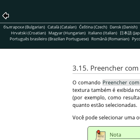
български (Bulgarian)
Català (Catalan)
Čeština (Czech)
Dansk (Danish)
Hrvatski (Croatian)
Magyar (Hungarian)
Italiano (Italian)
日本語 (Jap
Português brasileiro (Brazilian Portuguese)
Română (Romanian)
Pусс
3.15. Preencher com
O comando
Preencher com 
textura também é exibida n
(por exemplo, como result
quanto estão selecionadas.
Você pode selecionar uma o
Nota