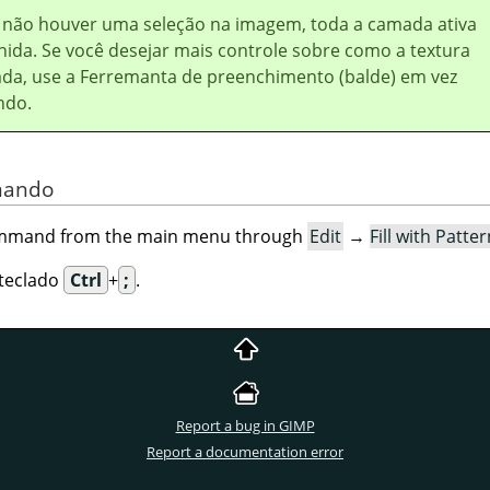
 não houver uma seleção na imagem, toda a camada ativa
hida. Se você desejar mais controle sobre como a textura
ada, use a Ferremanta de preenchimento (balde) em vez
ndo.
omando
command from the main menu through
Edit
→
Fill with Patte
 teclado
Ctrl
+
;
.
Report a bug in GIMP
Report a documentation error