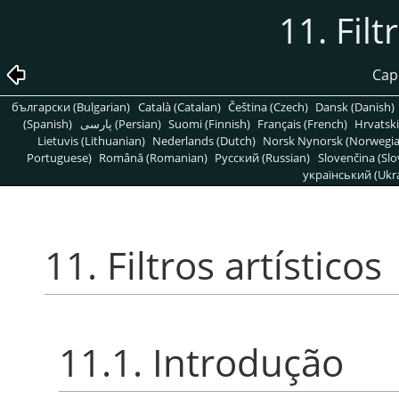
11. Filt
Capí
български (Bulgarian)
Català (Catalan)
Čeština (Czech)
Dansk (Danish)
(Spanish)
پارسی (Persian)
Suomi (Finnish)
Français (French)
Hrvatski
Lietuvis (Lithuanian)
Nederlands (Dutch)
Norsk Nynorsk (Norwegi
Portuguese)
Română (Romanian)
Pусский (Russian)
Slovenčina (Slo
український (Ukra
11. Filtros artísticos
11.1. Introdução