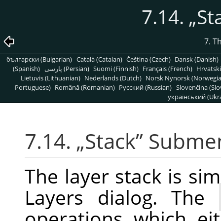
7.14.
„
St
7. T
български (Bulgarian)
Català (Catalan)
Čeština (Czech)
Dansk (Danish)
(Spanish)
پارسی (Persian)
Suomi (Finnish)
Français (French)
Hrvatski
Lietuvis (Lithuanian)
Nederlands (Dutch)
Norsk Nynorsk (Norwegi
Portuguese)
Română (Romanian)
Pусский (Russian)
Slovenčina (Slo
український (Ukra
7.14.
„
Stack
”
Subme
The layer stack is simp
Layers dialog. The
operations which ei