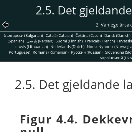
2.5. Det gjeldande
2. Vanlege årsak
български (Bulgarian)
Català (Catalan)
Čeština (Czech)
Dansk (Danish)
(Spanish)
پارسی (Persian)
Suomi (Finnish)
Français (French)
Hrvatski
Lietuvis (Lithuanian)
Nederlands (Dutch)
Norsk Nynorsk (Norwegi
Portuguese)
Română (Romanian)
Pусский (Russian)
Slovenčina (Slo
український (Ukra
2.5. Det gjeldande l
Figur 4.4. Dekkevn
null