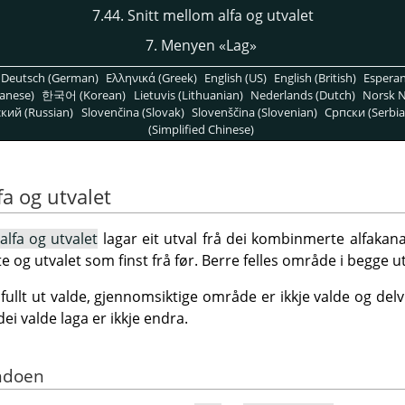
7.44. Snitt mellom alfa og utvalet
7. Menyen «Lag»
Deutsch (German)
Ελληνικά (Greek)
English (US)
English (British)
Espera
anese)
한국어 (Korean)
Lietuvis (Lithuanian)
Nederlands (Dutch)
Norsk N
кий (Russian)
Slovenčina (Slovak)
Slovenščina (Slovenian)
Српски (Serbia
(Simplified Chinese)
fa og utvalet
alfa og utvalet
lagar eit utval frå dei kombinmerte alfakana
te og utvalet som finst frå før. Berre felles område i begge u
ullt ut valde, gjennomsiktige område er ikkje valde og del
dei valde laga er ikkje endra.
ndoen