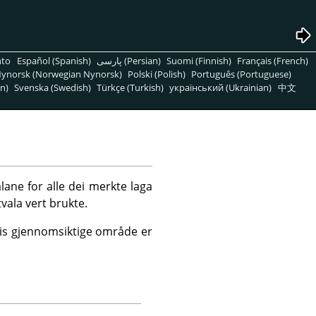
nto
Español (Spanish)
پارسی (Persian)
Suomi (Finnish)
Français (French)
ynorsk (Norwegian Nynorsk)
Polski (Polish)
Português (Portuguese)
n)
Svenska (Swedish)
Türkçe (Turkish)
український (Ukrainian)
中文
lane for alle dei merkte laga
tvala vert brukte.
vis gjennomsiktige område er