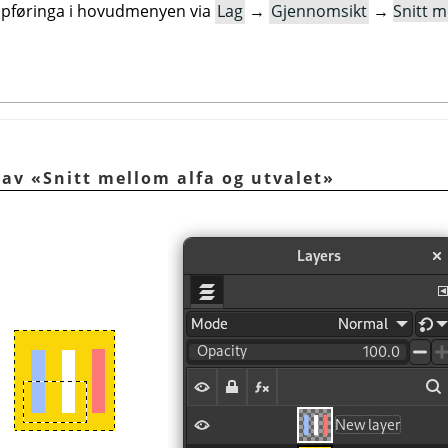
oppføringa i hovudmenyen via
Lag
→
Gjennomsikt
→
Snitt m
 av «Snitt mellom alfa og utvalet»