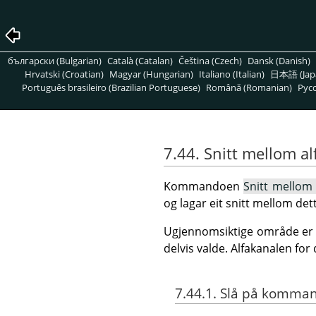
български (Bulgarian)
Català (Catalan)
Čeština (Czech)
Dansk (Danish)
Hrvatski (Croatian)
Magyar (Hungarian)
Italiano (Italian)
日本語 (Jap
Português brasileiro (Brazilian Portuguese)
Română (Romanian)
Pусс
7.44. Snitt mellom al
Kommandoen
Snitt mellom 
og lagar eit snitt mellom det
Ugjennomsiktige område er f
delvis valde. Alfakanalen for 
7.44.1. Slå på komma