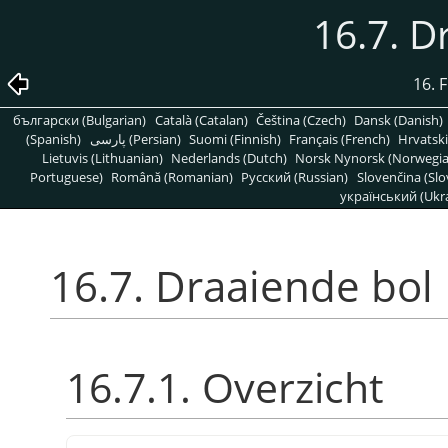
16.7. D
16. 
български (Bulgarian)
Català (Catalan)
Čeština (Czech)
Dansk (Danish)
(Spanish)
پارسی (Persian)
Suomi (Finnish)
Français (French)
Hrvatski
Lietuvis (Lithuanian)
Nederlands (Dutch)
Norsk Nynorsk (Norwegi
Portuguese)
Română (Romanian)
Pусский (Russian)
Slovenčina (Slo
український (Ukra
16.7. Draaiende bol
16.7.1. Overzicht