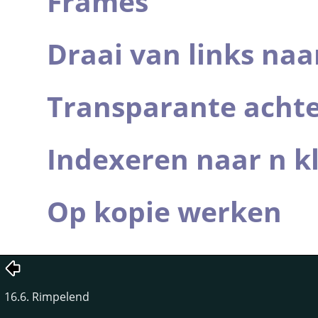
Frames
Draai van links naa
Transparante acht
Indexeren naar n k
Op kopie werken
16.6. Rimpelend