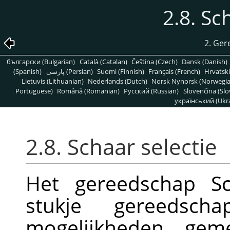
2.8. Sc
2. Ger
български (Bulgarian)
Català (Catalan)
Čeština (Czech)
Dansk (Danish)
(Spanish)
پارسی (Persian)
Suomi (Finnish)
Français (French)
Hrvatski
Lietuvis (Lithuanian)
Nederlands (Dutch)
Norsk Nynorsk (Norwegi
Portuguese)
Română (Romanian)
Pусский (Russian)
Slovenčina (Slo
український (Ukra
2.8. Schaar selectie
Het gereedschap Sc
stukje gereedsch
mogelijkheden geme