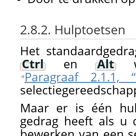
2.8.2. Hulptoetsen
Het standaardgedr
Ctrl
en
Alt
wo
Paragraaf 2.1.1, “
selectiegereedschap
Maar er is één hul
gedrag heeft als u 
bewerken van een se