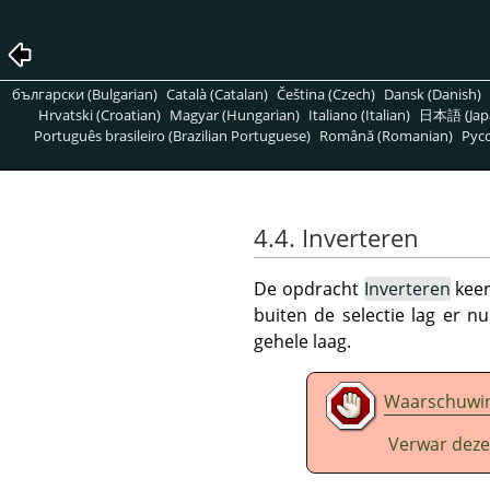
български (Bulgarian)
Català (Catalan)
Čeština (Czech)
Dansk (Danish)
Hrvatski (Croatian)
Magyar (Hungarian)
Italiano (Italian)
日本語 (Jap
Português brasileiro (Brazilian Portuguese)
Română (Romanian)
Pусс
4.4. Inverteren
De opdracht
Inverteren
keer
buiten de selectie lag er n
gehele laag.
Waarschuwi
Verwar deze