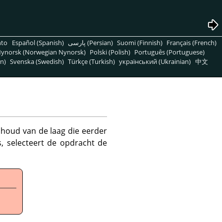
nto
Español (Spanish)
پارسی (Persian)
Suomi (Finnish)
Français (French)
ynorsk (Norwegian Nynorsk)
Polski (Polish)
Português (Portuguese)
n)
Svenska (Swedish)
Türkçe (Turkish)
український (Ukrainian)
中文
inhoud van de laag die eerder
s, selecteert de opdracht de