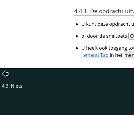
4.4.1. De opdracht ui
U kunt deze opdracht 
of door de sneltoets
C
U heeft ook toegang to
menu Tab
in het
men
4.3. Niets