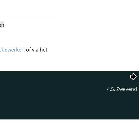
en
.
iebewerker
, of via het
4.5. Zwevend