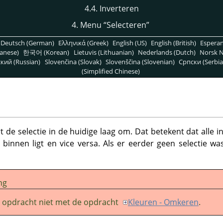
4.4. Inverteren
4. Menu
“
Selecteren
”
Deutsch (German)
Ελληνικά (Greek)
English (US)
English (British)
Espera
anese)
한국어 (Korean)
Lietuvis (Lithuanian)
Nederlands (Dutch)
Norsk N
кий (Russian)
Slovenčina (Slovak)
Slovenščina (Slovenian)
Српски (Serbia
(Simplified Chinese)
t de selectie in de huidige laag om. Dat betekent dat alle 
u binnen ligt en vice versa. Als er eerder geen selectie wa
ng
 opdracht niet met de opdracht
Kleuren - Omkeren
.