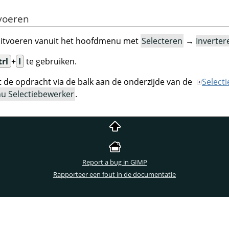
tvoeren
uitvoeren vanuit het hoofdmenu met
Selecteren
→
Inverter
trl
+
I
te gebruiken.
t de opdracht via de balk aan de onderzijde van de
Select
u Selectiebewerker
.
Report a bug in GIMP
Rapporteer een fout in de documentatie