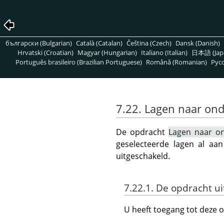
български (Bulgarian)
Català (Catalan)
Čeština (Czech)
Dansk (Danish)
Hrvatski (Croatian)
Magyar (Hungarian)
Italiano (Italian)
日本語 (Jap
Português brasileiro (Brazilian Portuguese)
Română (Romanian)
Pусс
7.22. Lagen naar on
De opdracht
Lagen naar o
geselecteerde lagen al aan
uitgeschakeld.
7.22.1. De opdracht u
U heeft toegang tot deze 