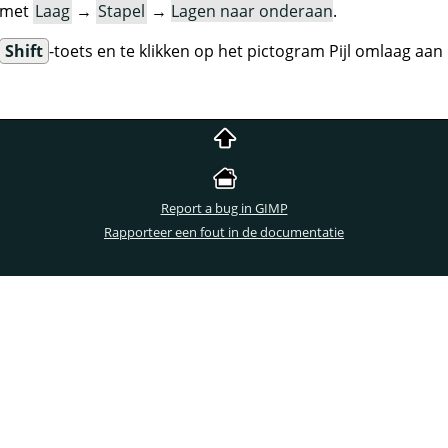
 met
Laag
→
Stapel
→
Lagen naar onderaan
.
Shift
-toets en te klikken op het pictogram Pijl omlaag aan
Report a bug in GIMP
Rapporteer een fout in de documentatie