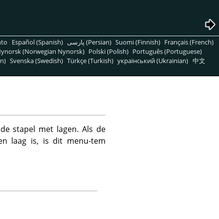
nto
Español (Spanish)
پارسی (Persian)
Suomi (Finnish)
Français (French)
ynorsk (Norwegian Nynorsk)
Polski (Polish)
Português (Portuguese)
n)
Svenska (Swedish)
Türkçe (Turkish)
український (Ukrainian)
中文
de stapel met lagen. Als de
en laag is, is dit menu-tem