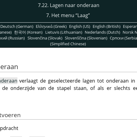
7.22. Lagen naar onderaan
7. Het menu
“
Laag
”
Deutsch (German)
Ελληνικά (Greek)
English (US)
English (British)
Espera
anese)
한국어 (Korean)
Lietuvis (Lithuanian)
Nederlands (Dutch)
Norsk N
кий (Russian)
Slovenčina (Slovak)
Slovenščina (Slovenian)
Српски (Serbia
(Simplified Chinese)
deraan
nderaan
verlaagt de geselecteerde lagen tot onderaan in 
 de onderzijde van de stapel staan, of als er slechts e
itvoeren
opdracht