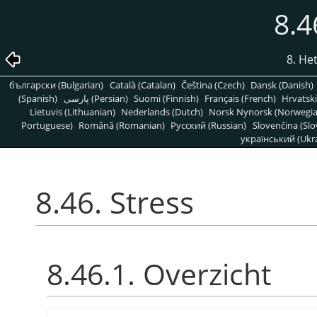
8.4
8. H
български (Bulgarian)
Català (Catalan)
Čeština (Czech)
Dansk (Danish)
(Spanish)
پارسی (Persian)
Suomi (Finnish)
Français (French)
Hrvatski
Lietuvis (Lithuanian)
Nederlands (Dutch)
Norsk Nynorsk (Norwegi
Portuguese)
Română (Romanian)
Pусский (Russian)
Slovenčina (Slo
український (Ukra
8.46. Stress
8.46.1. Overzicht