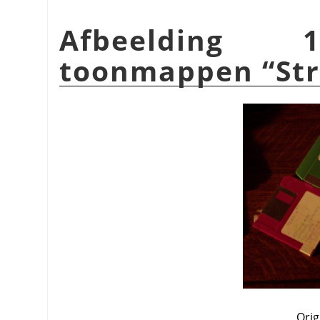
Afbeelding 1
toonmappen
“
St
Orig