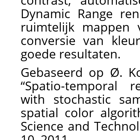
Dynamic Range rend
ruimtelijk mappen 
conversie van kleu
goede resultaten.
Gebaseerd op Ø. Kol
“
Spatio-temporal re
with stochastic sa
spatial color algori
Science and Technolo
10, 2011.