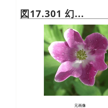
図17.301 幻...
元画像