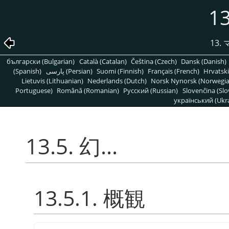
13
13
български (Bulgarian)
Català (Catalan)
Čeština (Czech)
Dansk (Danish)
(Spanish)
پارسی (Persian)
Suomi (Finnish)
Français (French)
Hrvatski
Lietuvis (Lithuanian)
Nederlands (Dutch)
Norsk Nynorsk (Norwegi
Portuguese)
Română (Romanian)
Pусский (Russian)
Slovenčina (Slo
український (Ukra
13.5. 幻...
13.5.1. 概観