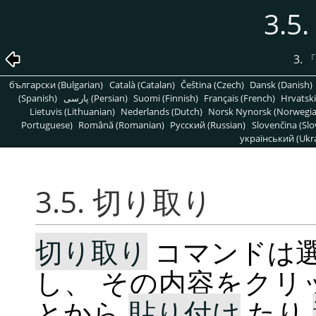
3.
3.
български (Bulgarian)
Català (Catalan)
Čeština (Czech)
Dansk (Danish)
(Spanish)
پارسی (Persian)
Suomi (Finnish)
Français (French)
Hrvatski
Lietuvis (Lithuanian)
Nederlands (Dutch)
Norsk Nynorsk (Norwegi
Portuguese)
Română (Romanian)
Pусский (Russian)
Slovenčina (Slo
український (Ukra
3.5. 切り取り
切り取り
コマンドは
し、 その内容をクリ
とから
貼り付け
たり