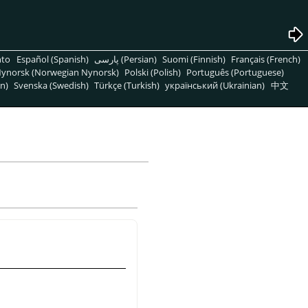
nto
Español (Spanish)
پارسی (Persian)
Suomi (Finnish)
Français (French)
ynorsk (Norwegian Nynorsk)
Polski (Polish)
Português (Portuguese)
n)
Svenska (Swedish)
Türkçe (Turkish)
український (Ukrainian)
中文