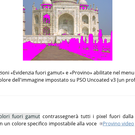
zioni
«
Evidenzia fuori gamut
»
e
«
Provino
»
abilitate nel menu V
olore dell'immagine impostato su PSO Uncoated v3 (un prof
colori fuori gamut
contrassegnerà tutti i pixel fuori dall
n un colore specifico impostabile alla voce
Provino video