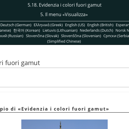
5.18. Evidenzia i colori fuori gamut
5. Il menu
«
Visualizza
»
Deutsch (German)
Ελληνικά (Greek)
English (US)
English (British)
Espera
anese)
한국어 (Korean)
Lietuvis (Lithuanian)
Nederlands (Dutch)
Norsk N
кий (Russian)
Slovenčina (Slovak)
Slovenščina (Slovenian)
Српски (Serbia
(Simplified Chinese)
ori fuori gamut
mpio di
«
Evidenzia i colori fuori gamut
»