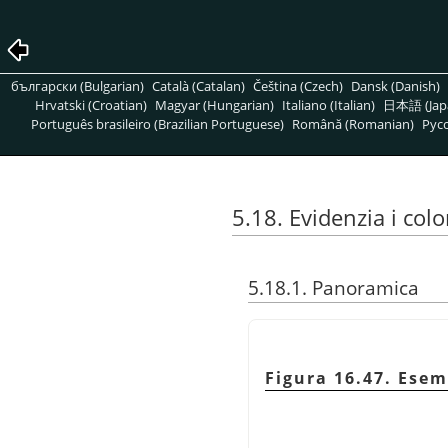
български (Bulgarian)
Català (Catalan)
Čeština (Czech)
Dansk (Danish)
Hrvatski (Croatian)
Magyar (Hungarian)
Italiano (Italian)
日本語 (Jap
Português brasileiro (Brazilian Portuguese)
Română (Romanian)
Pусс
5.18. Evidenzia i col
5.18.1. Panoramica
Figura 16.47. Ese