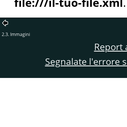
file:///il-tuo-file.xml
.
2.3. Immagini
Report 
Segnalate l'errore 