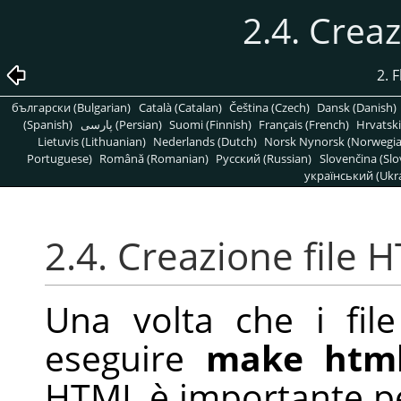
2.4. Crea
2. 
български (Bulgarian)
Català (Catalan)
Čeština (Czech)
Dansk (Danish)
(Spanish)
پارسی (Persian)
Suomi (Finnish)
Français (French)
Hrvatski
Lietuvis (Lithuanian)
Nederlands (Dutch)
Norsk Nynorsk (Norwegi
Portuguese)
Română (Romanian)
Pусский (Russian)
Slovenčina (Slo
український (Ukra
2.4. Creazione file 
Una volta che i file
eseguire
make html
HTML è importante per