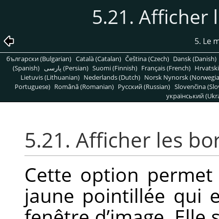
5.21. Afficher
5. Le
български (Bulgarian)
Català (Catalan)
Čeština (Czech)
Dansk (Danish)
(Spanish)
پارسی (Persian)
Suomi (Finnish)
Français (French)
Hrvatski
Lietuvis (Lithuanian)
Nederlands (Dutch)
Norsk Nynorsk (Norwegi
Portuguese)
Română (Romanian)
Pусский (Russian)
Slovenčina (Slo
український (Ukra
5.21. Afficher les b
Cette option permet 
jaune pointillée qui
fenêtre d’image. Elle