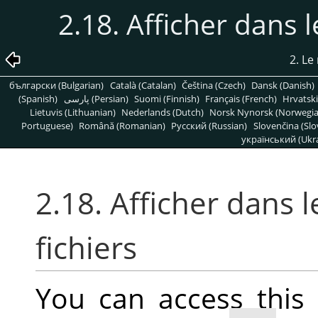
2.18. Afficher dans l
2. L
български (Bulgarian)
Català (Catalan)
Čeština (Czech)
Dansk (Danish)
(Spanish)
پارسی (Persian)
Suomi (Finnish)
Français (French)
Hrvatski
Lietuvis (Lithuanian)
Nederlands (Dutch)
Norsk Nynorsk (Norwegi
Portuguese)
Română (Romanian)
Pусский (Russian)
Slovenčina (Slo
український (Ukra
2.18. Afficher dans 
fichiers
You can access thi