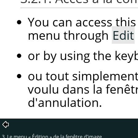
You can access th
menu through
Edit
or by using the ke
ou tout simplement 
voulu dans la fenêtr
d'annulation.
3. Le menu
«
Édition
»
de la fenêtre d’image