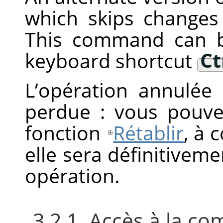
which skips changes i
This command can b
keyboard shortcut
Ct
L’opération annulée
perdue : vous pouve
fonction
Rétablir
, à 
elle sera définitivem
opération.
3.2.1. Accès à la 