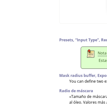
Presets,
“
Input Type
”
,
Re
Nota
Esta
Mask radius buffer,
Expo
You can define two ext
Radio de máscara
«Tamaño de máscara»
al óleo. Valores más