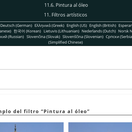
11.6. Pintura al óleo
11. Filtros artísticos
Deutsch (German)
Ελληνικά (Greek)
English (US)
English (British)
Espera
anese)
한국어 (Korean)
Lietuvis (Lithuanian)
Nederlands (Dutch)
Norsk N
кий (Russian)
Slovenčina (Slovak)
Slovenščina (Slovenian)
Српски (Serbia
(Simplified Chinese)
mplo del filtro
“
Pintura al óleo
”