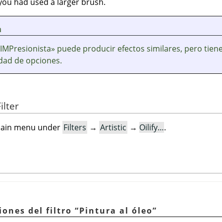
f you had used a larger brush.
a
«GIMPresionista» puede producir efectos similares, pero tien
dad de opciones.
ilter
e main menu under
Filters
→
Artistic
→
Oilify…
.
iones del filtro
“
Pintura al óleo
”