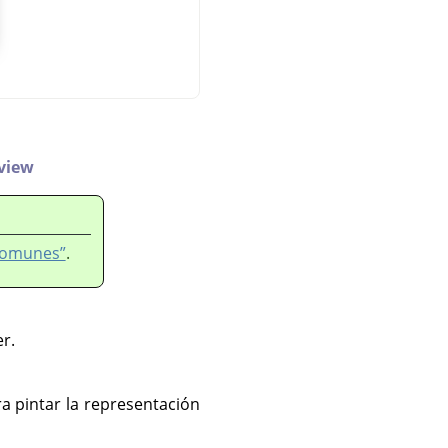
 view
 comunes”
.
er.
a pintar la representación