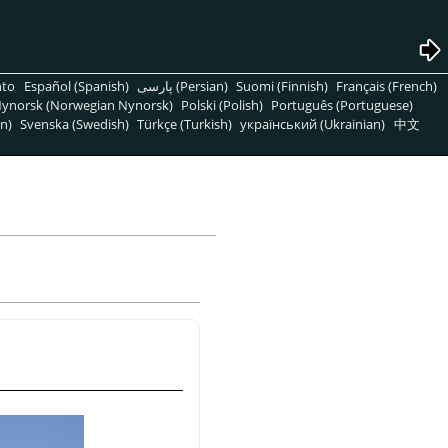
nto
Español (Spanish)
پارسی (Persian)
Suomi (Finnish)
Français (French)
ynorsk (Norwegian Nynorsk)
Polski (Polish)
Português (Portuguese)
n)
Svenska (Swedish)
Türkçe (Turkish)
український (Ukrainian)
中文