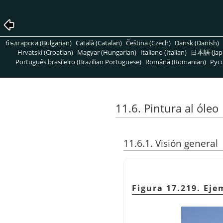
български (Bulgarian)
Català (Catalan)
Čeština (Czech)
Dansk (Danish)
Hrvatski (Croatian)
Magyar (Hungarian)
Italiano (Italian)
日本語 (Jap
Português brasileiro (Brazilian Portuguese)
Română (Romanian)
Pусс
11.6. Pintura al óleo
11.6.1. Visión general
Figura 17.219. Eje