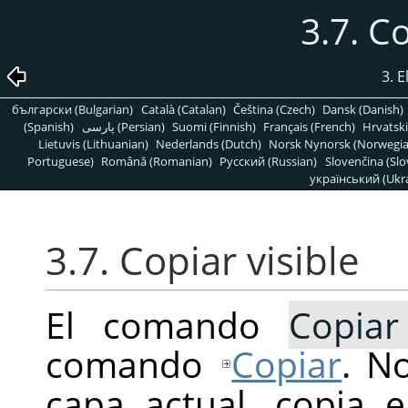
3.7. Co
3. 
български (Bulgarian)
Català (Catalan)
Čeština (Czech)
Dansk (Danish)
(Spanish)
پارسی (Persian)
Suomi (Finnish)
Français (French)
Hrvatski
Lietuvis (Lithuanian)
Nederlands (Dutch)
Norsk Nynorsk (Norwegi
Portuguese)
Română (Romanian)
Pусский (Russian)
Slovenčina (Slo
український (Ukra
3.7. Copiar visible
El comando
Copiar
comando
Copiar
. N
capa actual, copia 