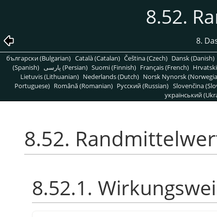
8.52. R
8. Da
български (Bulgarian)
Català (Catalan)
Čeština (Czech)
Dansk (Danish)
(Spanish)
پارسی (Persian)
Suomi (Finnish)
Français (French)
Hrvatski
Lietuvis (Lithuanian)
Nederlands (Dutch)
Norsk Nynorsk (Norwegi
Portuguese)
Română (Romanian)
Pусский (Russian)
Slovenčina (Slo
український (Ukra
8.52. Randmittelwer
8.52.1. Wirkungswe