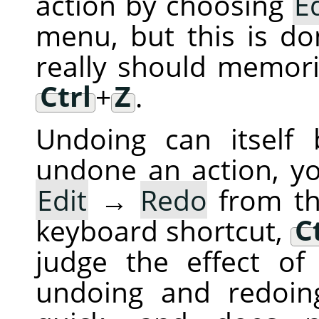
action by choosing
Ed
menu, but this is do
really should memori
Ctrl
+
Z
.
Undoing can itself
undone an action, y
Edit
→
Redo
from th
keyboard shortcut,
C
judge the effect of
undoing and redoing