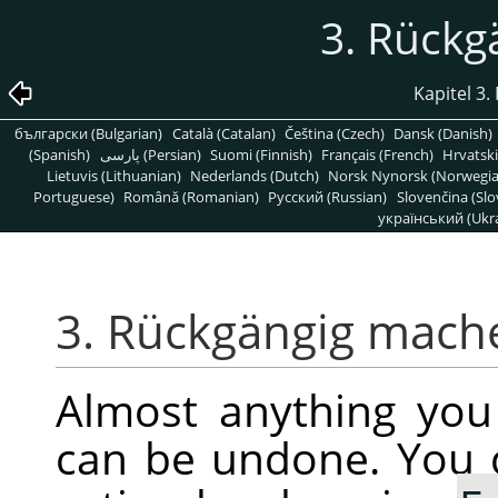
3. Rück
Kapitel 3.
български (Bulgarian)
Català (Catalan)
Čeština (Czech)
Dansk (Danish)
(Spanish)
پارسی (Persian)
Suomi (Finnish)
Français (French)
Hrvatski
Lietuvis (Lithuanian)
Nederlands (Dutch)
Norsk Nynorsk (Norwegi
Portuguese)
Română (Romanian)
Pусский (Russian)
Slovenčina (Slo
український (Ukra
3. Rückgängig mach
Almost anything yo
can be undone. You 