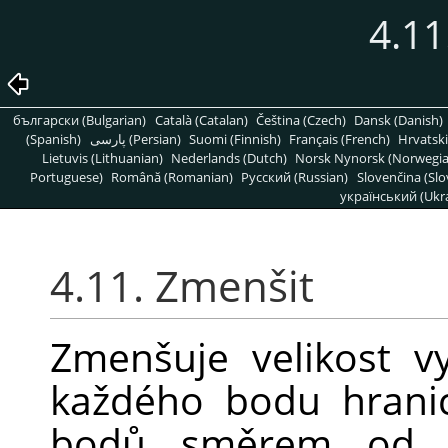
4.11
български (Bulgarian)
Català (Catalan)
Čeština (Czech)
Dansk (Danish)
(Spanish)
پارسی (Persian)
Suomi (Finnish)
Français (French)
Hrvatski
Lietuvis (Lithuanian)
Nederlands (Dutch)
Norsk Nynorsk (Norwegi
Portuguese)
Română (Romanian)
Pусский (Russian)
Slovenčina (Slo
український (Ukra
4.11. Zmenšit
Zmenšuje velikost v
každého bodu hrani
bodů směrem od ne