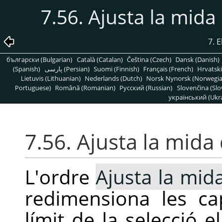
7.56. Ajusta la mida 
7. 
български (Bulgarian)
Català (Catalan)
Čeština (Czech)
Dansk (Danish)
(Spanish)
پارسی (Persian)
Suomi (Finnish)
Français (French)
Hrvatski
Lietuvis (Lithuanian)
Nederlands (Dutch)
Norsk Nynorsk (Norwegi
Portuguese)
Română (Romanian)
Pусский (Russian)
Slovenčina (Slo
український (Ukra
7.56. Ajusta la mida 
L'ordre
Ajusta la mida
redimensiona les ca
límit de la selecció e