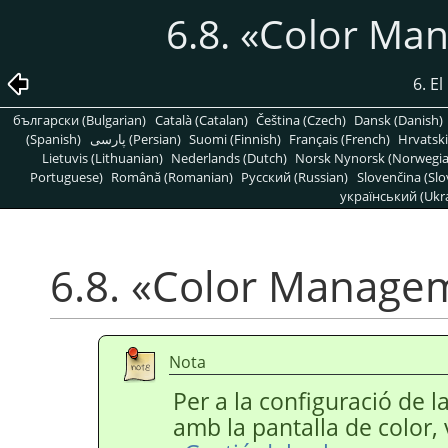
6.8.
«
Color Ma
6. E
български (Bulgarian)
Català (Catalan)
Čeština (Czech)
Dansk (Danish)
(Spanish)
پارسی (Persian)
Suomi (Finnish)
Français (French)
Hrvatski
Lietuvis (Lithuanian)
Nederlands (Dutch)
Norsk Nynorsk (Norwegi
Portuguese)
Română (Romanian)
Pусский (Russian)
Slovenčina (Slo
український (Ukra
6.8.
«
Color Manage
Nota
Per a la configuració de l
amb la pantalla de color