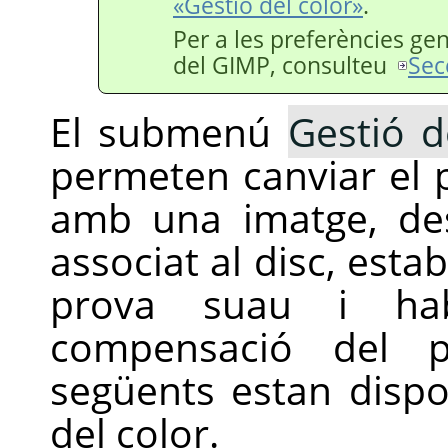
«Gestió del color»
.
Per a les preferències gen
del
GIMP
, consulteu
Sec
El submenú
Gestió d
permeten canviar el p
amb una imatge, des
associat al disc, estab
prova suau i habi
compensació del p
següents estan disp
del color.