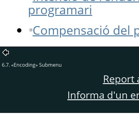
programari
Compensació del 
6.7.
«
Encoding
»
Submenu
Report 
Informa d'un e