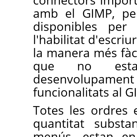
amb el
GIMP
, p
disponibles per 
l'habilitat d'escriu
la manera més fàc
que no est
desenvolupam
funcionalitats al
G
Totes les ordres 
quantitat substa
menús, estan en 