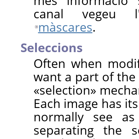
més informació 
canal vegeu l'
màscares
.
Seleccions
Often when modif
want a part of the
«
selection
»
mechan
Each image has its
normally see as
separating the s