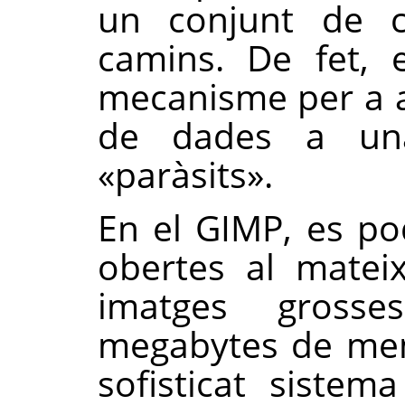
un conjunt de c
camins. De fet,
mecanisme per a a
de dades a un
«
paràsits
»
.
En el
GIMP
, es p
obertes al matei
imatges gross
megabytes de me
sofisticat siste