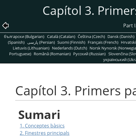
Capítol 3. Prime
Part 
български (Bulgarian)
Català (Catalan)
Čeština (Czech)
Dansk (Danish)
(Spanish)
پارسی (Persian)
Suomi (Finnish)
Français (French)
Hrvatski
Lietuvis (Lithuanian)
Nederlands (Dutch)
Norsk Nynorsk (Norwegi
Portuguese)
Română (Romanian)
Pусский (Russian)
Slovenčina (Slo
український (Ukra
Capítol 3. Primers 
Sumari
1. Conceptes bàsics
2. Finestres principals