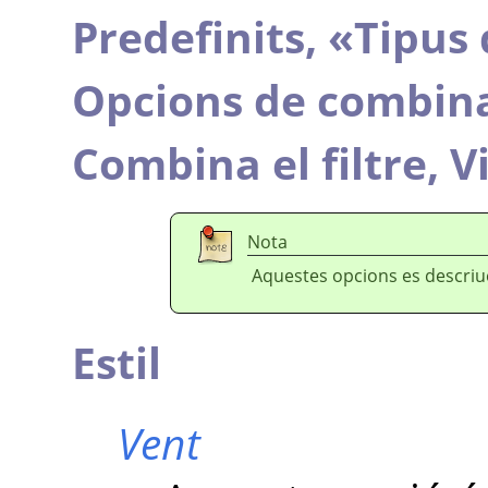
Predefinits,
«
Tipus 
Opcions de combin
Combina el filtre,
V
Nota
Aquestes opcions es descri
Estil
Vent