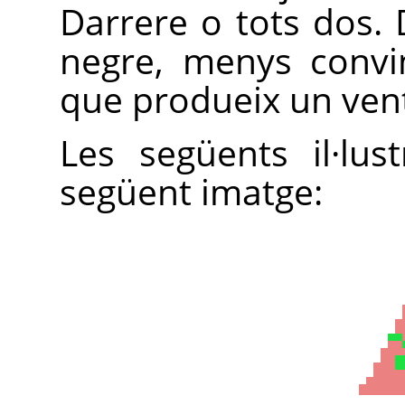
Darrere o tots dos.
negre, menys convi
que produeix un vent
Les següents il·lu
següent imatge: