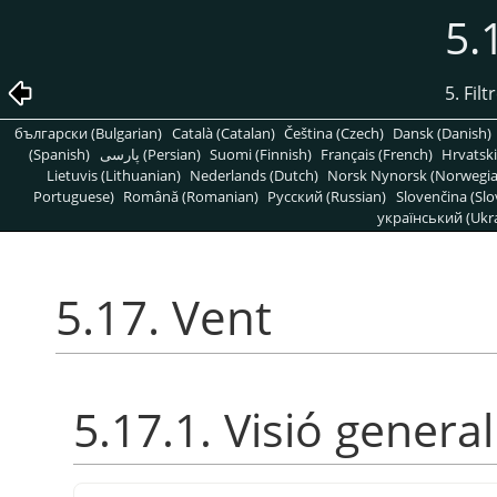
5.
5. Fil
български (Bulgarian)
Català (Catalan)
Čeština (Czech)
Dansk (Danish)
(Spanish)
پارسی (Persian)
Suomi (Finnish)
Français (French)
Hrvatski
Lietuvis (Lithuanian)
Nederlands (Dutch)
Norsk Nynorsk (Norwegi
Portuguese)
Română (Romanian)
Pусский (Russian)
Slovenčina (Slo
український (Ukra
5.17. Vent
5.17.1. Visió general