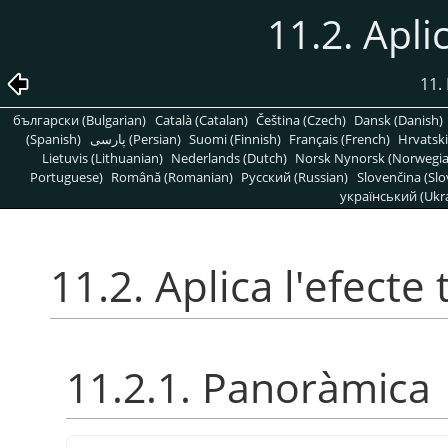
11.2. Apli
11. 
български (Bulgarian)
Català (Catalan)
Čeština (Czech)
Dansk (Danish)
(Spanish)
پارسی (Persian)
Suomi (Finnish)
Français (French)
Hrvatski
Lietuvis (Lithuanian)
Nederlands (Dutch)
Norsk Nynorsk (Norwegi
Portuguese)
Română (Romanian)
Pусский (Russian)
Slovenčina (Slo
український (Ukra
11.2. Aplica l'efecte 
11.2.1. Panoràmica