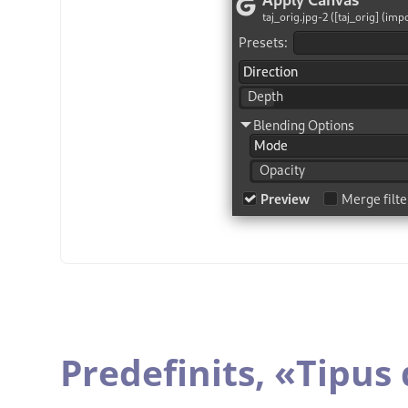
Predefinits,
«
Tipus 