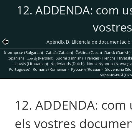
12. ADDENDA: com usa
vostre
Apèndix D. Llicència de documentació
български (Bulgarian)
Català (Catalan)
Čeština (Czech)
Dansk (Danish)
(Spanish)
پارسی (Persian)
Suomi (Finnish)
Français (French)
Hrvatski
Lietuvis (Lithuanian)
Nederlands (Dutch)
Norsk Nynorsk (Norwegi
Portuguese)
Română (Romanian)
Pусский (Russian)
Slovenčina (Slo
український (Ukra
12. ADDENDA: com us
els vostres docume