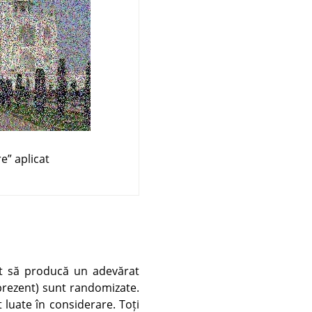
re
”
aplicat
cât să producă un adevărat
e prezent) sunt randomizate.
t luate în considerare. Toți