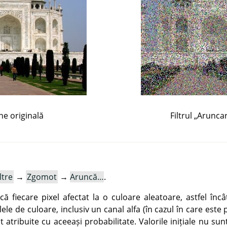
ne originală
Filtrul
„
Arunca
ltre
→
Zgomot
→
Aruncă…
.
ică fiecare pixel afectat la o culoare aleatoare, astfel în
lele de culoare, inclusiv un canal alfa (în cazul în care est
t atribuite cu aceeași probabilitate. Valorile inițiale nu sun