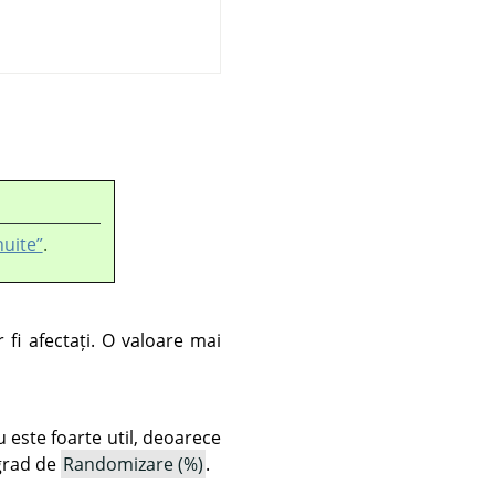
nuite”
.
r fi afectați. O valoare mai
nu este foarte util, deoarece
 grad de
Randomizare (%)
.