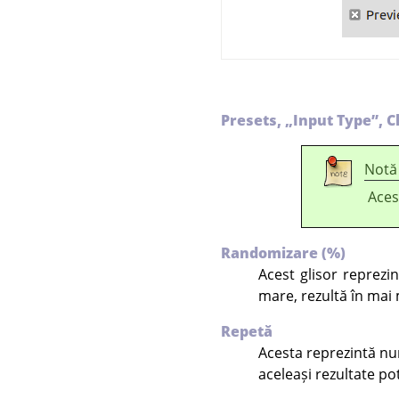
Presets,
„
Input Type
”
, 
Notă
Aces
Randomizare (%)
Acest glisor reprezin
mare, rezultă în mai m
Repetă
Acesta reprezintă numă
aceleași rezultate po