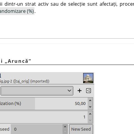
ii dintr-un strat activ sau de selecție sunt afectați, procen
andomizare (%)
.
ni
„
Aruncă
”