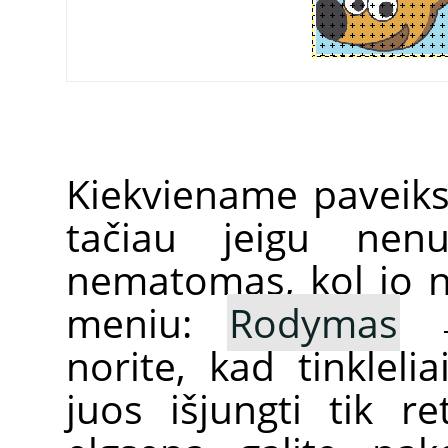
Kiekviename paveikslė
tačiau jeigu nenu
nematomas, kol jo n
meniu:
Rodymas
norite, kad tinklel
juos išjungti tik re