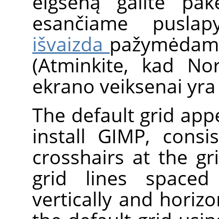
elgseną galite pak
esančiame pusla
išvaizda
pažymėdami p
(Atminkite, kad Nor
ekrano veiksenai yra 
The default grid ap
install
GIMP
, consi
crosshairs at the gri
grid lines spaced
vertically and horiz