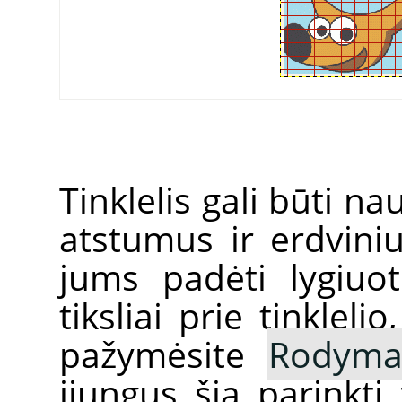
Tinklelis gali būti n
atstumus ir erdvinius
jums padėti lygiuot
tiksliai prie tinkleli
pažymėsite
Rodyma
įjungus šią parinktį 