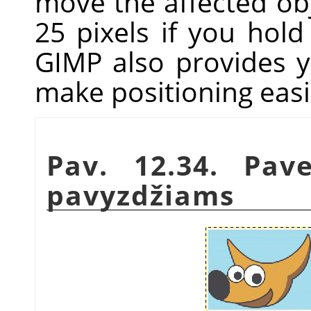
move the affected obj
25 pixels if you ho
GIMP
also provides y
make positioning easi
Pav. 12.34. Pave
pavyzdžiams