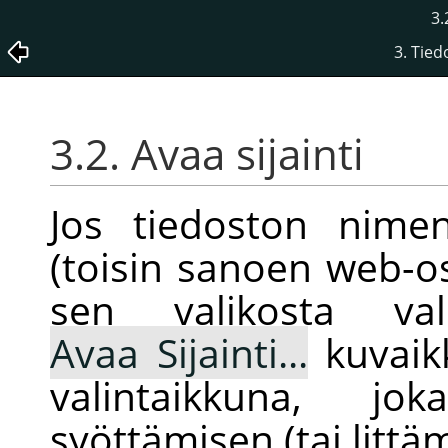
3.
3. Tie
3.2. Avaa sijainti
Jos tiedoston nime
(toisin sanoen web-os
sen valikosta va
Avaa Sijainti...
kuvaikk
valintaikkuna, j
syöttämisen (tai littä