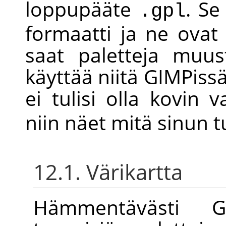
loppupääte
. Se
.gpl
formaatti ja ne ovat 
saat paletteja muus
käyttää niitä
GIMP
iss
ei tulisi olla kovin 
niin näet mitä sinun t
12.1. Värikartta
Hämmentävästi
G