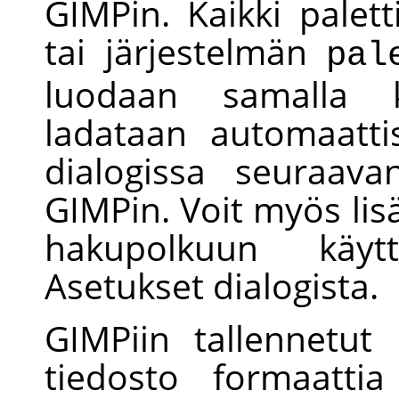
GIMP
in. Kaikki palet
tai järjestelmän
pal
luodaan samall
ladataan automaattis
dialogissa seuraav
GIMP
in. Voit myös lis
hakupolkuun käy
Asetukset dialogista.
GIMP
iin tallennetut 
tiedosto formaattia