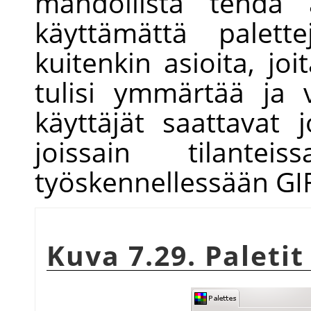
mahdollista tehdä a
käyttämättä palett
kuitenkin asioita, joi
tulisi ymmärtää ja
käyttäjät saattavat 
joissain tilantei
työskennellessään GIF
Kuva 7.29. Paleti