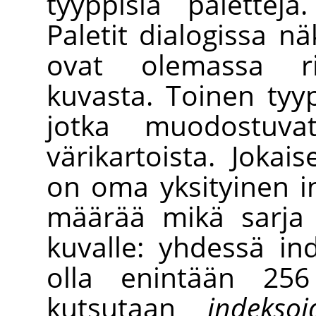
tyyppisiä palettej
Paletit dialogissa näk
ovat olemassa ri
kuvasta. Toinen ty
jotka muodostuvat
värikartoista. Jokais
on oma yksityinen in
määrää mikä sarja 
kuvalle: yhdessä in
olla enintään 256 
kutsutaan
indeksoi