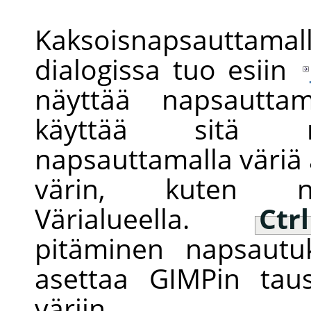
Kaksoisnapsauttam
dialogissa tuo esiin
näyttää napsauttam
käyttää sitä ma
napsauttamalla väriä
värin, kuten näy
Värialueella.
Ctrl
pitäminen napsautu
asettaa
GIMP
in tau
väriin.