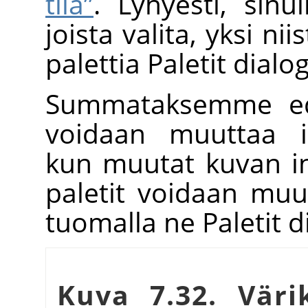
tila”
. Lyhyesti, sin
joista valita, yksi ni
palettia Paletit dialog
Summataksemme edel
voidaan muuttaa in
kun muutat kuvan in
paletit voidaan muutt
tuomalla ne Paletit di
Kuva 7.32. Väri