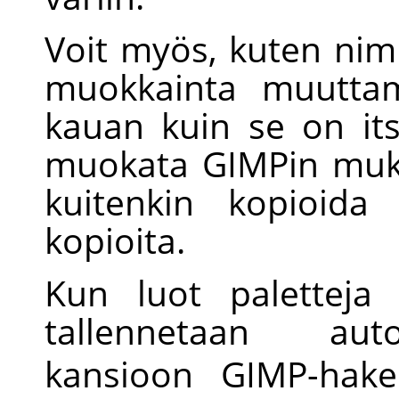
Voit myös, kuten nimi
muokkainta muuttam
kauan kuin se on its
muokata
GIMP
in muk
kuitenkin kopioida
kopioita.
Kun luot paletteja
tallennetaan aut
kansioon
GIMP
-hak