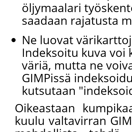
öljymaalari työskente
saadaan rajatusta mä
Ne luovat värikarttoj
Indeksoitu kuva voi 
väriä, mutta ne voiva
GIMP
issä indeksoid
kutsutaan "indeksoid
Oikeastaan kumpikaa
kuulu valtavirran
GIM