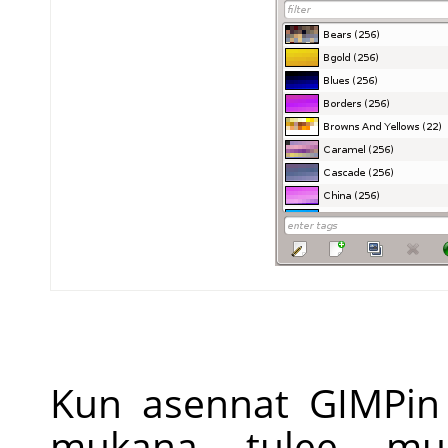
Kun asennat
GIMP
i
mukana tulee muu