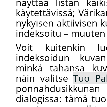
näyttää listan kaik
käytettävissä; Värika
nykyisen aktiivisen k
indeksoitu – muuten 
Voit kuitenkin lu
indeksoidun kuvan
minkä tahansa kuva
näin valitse
Tuo Pal
ponnahdusikkuna
dialogissa: tämä tuo 