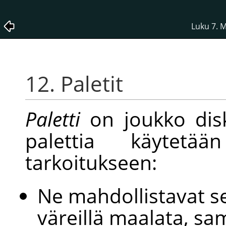
Luku 7. 
12. Paletit
Paletti
on joukko disk
palettia käytetä
tarkoitukseen:
Ne mahdollistavat sen
väreillä maalata, sa