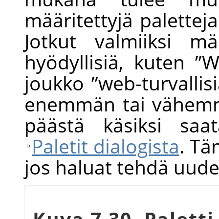
määritettyjä palettej
Jotkut valmiiksi mää
hyödyllisiä, kuten
”
W
joukko
”
web-turvallis
enemmän tai vähemmä
päästä käsiksi saata
Paletit dialogista
. Tä
jos haluat tehdä uude
Kuva 7.30. Paletti