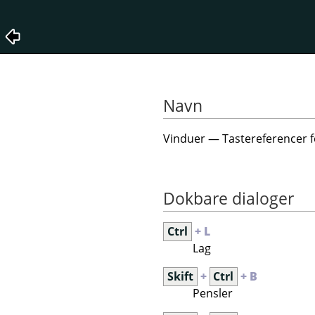
Navn
Vinduer — Tastereferencer
Dokbare dialoger
Ctrl
+ L
Lag
Skift
+
Ctrl
+ B
Pensler