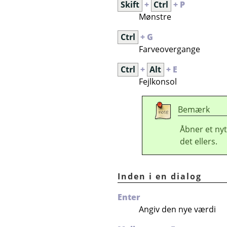
Skift
+
Ctrl
+ P
Mønstre
Ctrl
+ G
Farveovergange
Ctrl
+
Alt
+ E
Fejlkonsol
Bemærk
Åbner et nyt
det ellers.
Inden i en dialog
Enter
Angiv den nye værdi