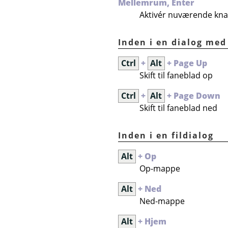
Mellemrum, Enter
Aktivér nuværende knap 
Inden i en dialog med
Ctrl
+
Alt
+ Page Up
Skift til faneblad op
Ctrl
+
Alt
+ Page Down
Skift til faneblad ned
Inden i en fildialog
Alt
+ Op
Op-mappe
Alt
+ Ned
Ned-mappe
Alt
+ Hjem