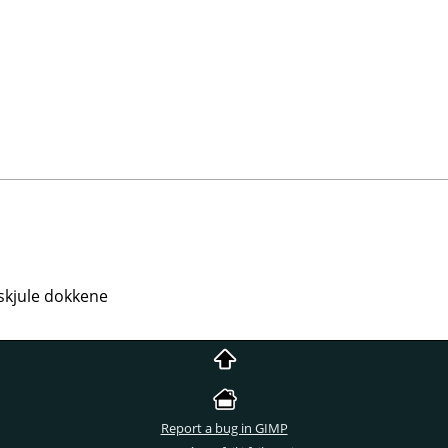
 skjule dokkene
Report a bug in GIMP