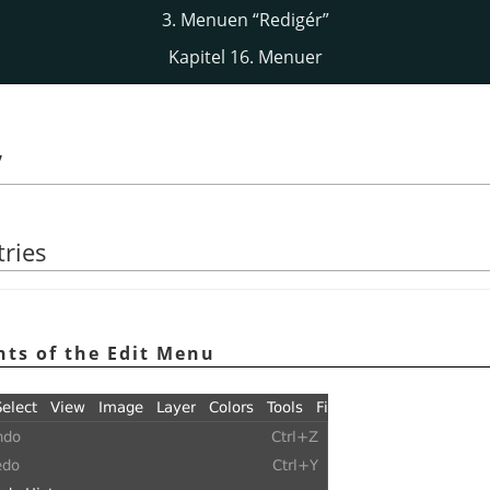
3. Menuen
“
Redigér
”
Kapitel 16. Menuer
”
ries
nts of the Edit Menu