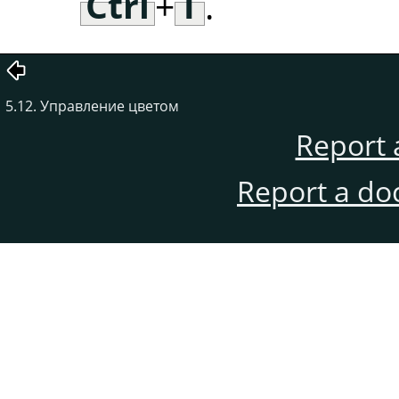
Ctrl
+
T
.
5.12. Управление цветом
Report 
Report a do