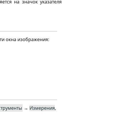
ется на значок указателя
ти окна изображения:
струменты
→
Измерения
,