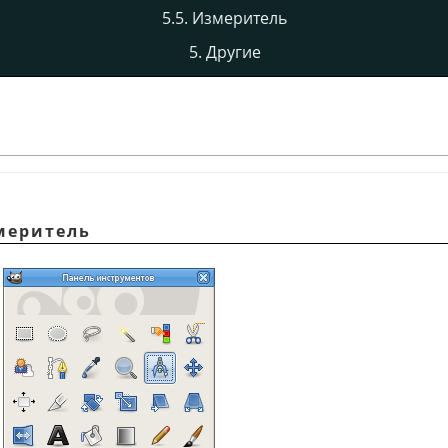
5.5. Измеритель
5. Другие
змеритель