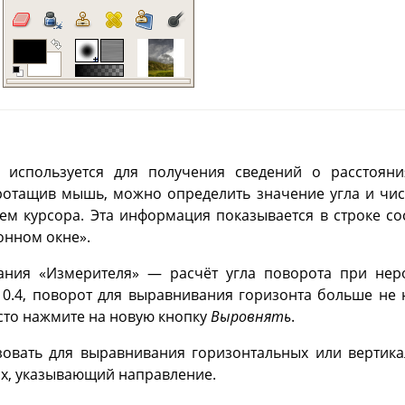
 используется для получения сведений о расстоян
ротащив мышь, можно определить значение угла и чис
м курсора. Эта информация показывается в строке со
онном окне».
вания
«
Измерителя
»
— расчёт угла поворота при неро
10.4
, поворот для выравнивания горизонта больше не
сто нажмите на новую кнопку
Выровнять
.
зовать для выравнивания горизонтальных или вертика
их, указывающий направление.