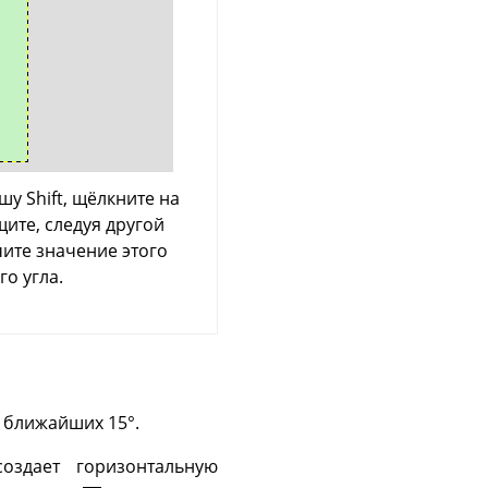
у Shift, щёлкните на
щите, следуя другой
чите значение этого
о угла.
 ближайших 15°.
здает горизонтальную