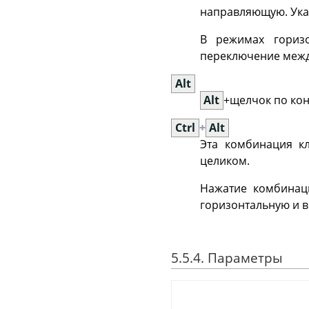
направляющую. Указ
В режимах гориз
переключение межд
Alt
Alt
+щелчок по ко
Ctrl
+
Alt
Эта комбинация к
целиком.
Нажатие комбина
горизонтальную и 
5.5.4. Параметры