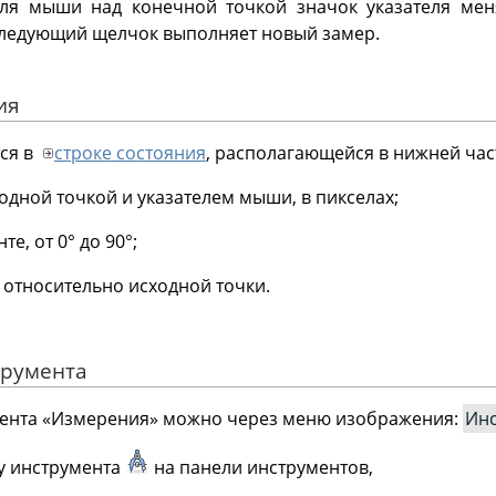
ля мыши над конечной точкой значок указателя меня
ледующий щелчок выполняет новый замер.
ия
ся в
строке состояния
, располагающейся в нижней час
одной точкой и указателем мыши, в пикселах;
те, от 0° до 90°;
 относительно исходной точки.
трумента
мента
«
Измерения
»
можно через меню изображения:
Ин
у инструмента
на панели инструментов,