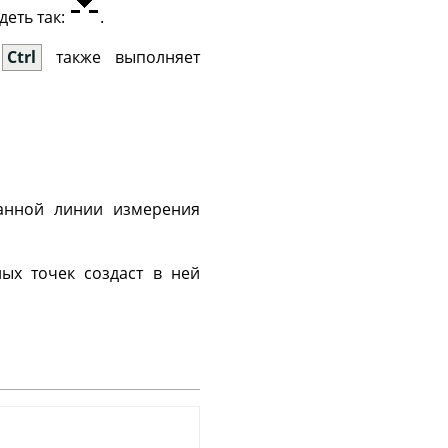
еть так:
.
а
Ctrl
также выполняет
анной линии измерения
х точек создаст в ней