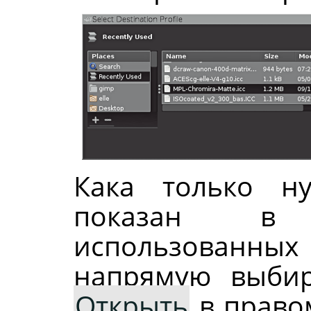
Кака только н
показан в 
использованных
напрямую выбир
Открыть
в правом