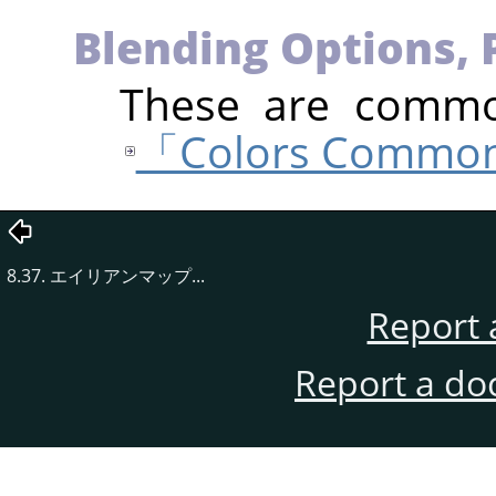
Blending Options, 
These are common
「Colors Common
8.37. エイリアンマップ...
Report 
Report a do