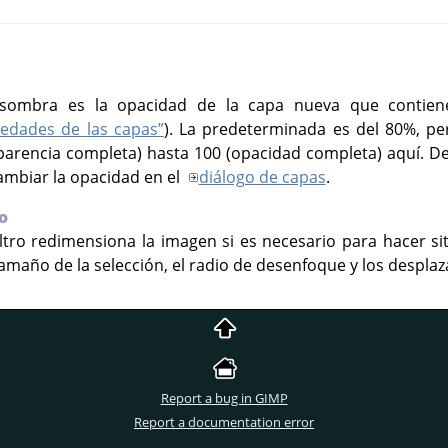
sombra es la opacidad de la capa nueva que contiene
iedades de las capas”
). La predeterminada es del 80%, pe
parencia completa) hasta 100 (opacidad completa) aquí. Des
mbiar la opacidad en el
diálogo de capas
.
o
 filtro redimensiona la imagen si es necesario para hacer s
maño de la selección, el radio de desenfoque y los despla
Report a bug in GIMP
Report a documentation error