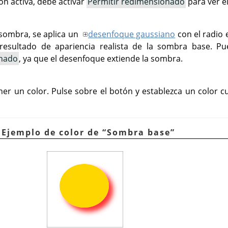
ón activa, debe activar
Permitir redimensionado
para ver el
sombra, se aplica un
desenfoque gaussiano
con el radio 
esultado de apariencia realista de la sombra base. Pue
onado
, ya que el desenfoque extiende la sombra.
r un color. Pulse sobre el botón y establezca un color c
 Ejemplo de color de
“
Sombra base
”