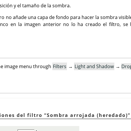
osición y el tamaño de la sombra.
tro no añade una capa de fondo para hacer la sombra visibl
anco en la imagen anterior no lo ha creado el filtro, s
n the image menu through
Filters
→
Light and Shadow
→
Dro
iones del filtro
“
Sombra arrojada (heredado)
”