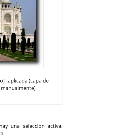
o)
”
aplicada (capa de
a manualmente)
ay una selección activa.
a.