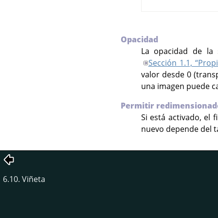
Opacidad
La opacidad de la 
Sección 1.1, “Prop
valor desde 0 (trans
una imagen puede ca
Permitir redimensionad
Si está activado, el
nuevo depende del ta
6.10. Viñeta