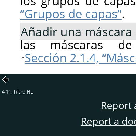
los grupos de capa
“Grupos de capas”
.
Añadir una máscara 
las máscaras d
Sección 2.1.4, “Más
4.11. Filtro NL
Report 
Report a do