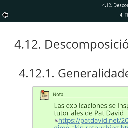
4.12. Desco
4. F
4.12. Descomposició
4.12.1. Generalidad
Nota
Las explicaciones se ins
tutoriales de Pat David
https://patdavid.net/2
gimp-skin-retouching.h