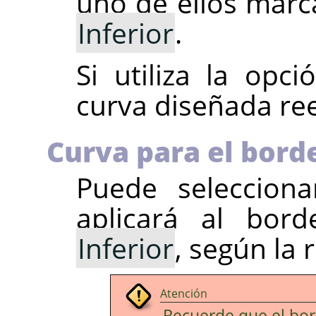
uno de ellos marc
Inferior
.
Si utiliza la opc
curva diseñada ree
Curva para el bord
Puede selecciona
aplicará al bor
Inferior
, según la 
Atención
Recuerde que el bor